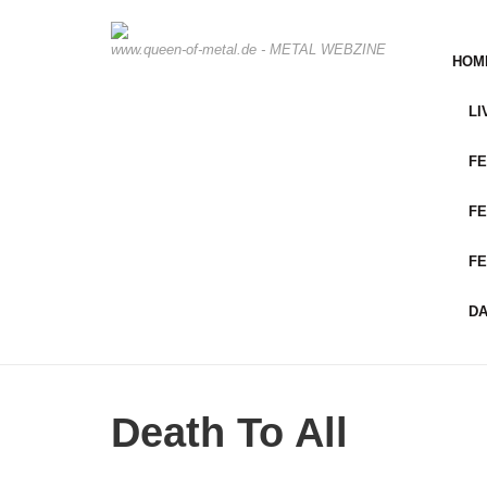
www.queen-of-metal.de - METAL WEBZINE
HOM
LI
FE
FE
FE
D
Death To All