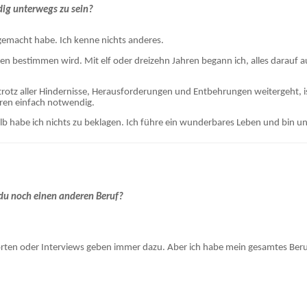
dig unterwegs zu sein?
ls gemacht habe. Ich kenne nichts anderes.
ben bestimmen wird. Mit elf oder dreizehn Jahren begann ich, alles dara
rotz aller Hindernisse, Herausforderungen und Entbehrungen weitergeht, i
aren einfach notwendig.
lb habe ich nichts zu beklagen. Ich führe ein wunderbares Leben und bin u
 du noch einen anderen Beruf?
rten oder Interviews geben immer dazu. Aber ich habe mein gesamtes Ber