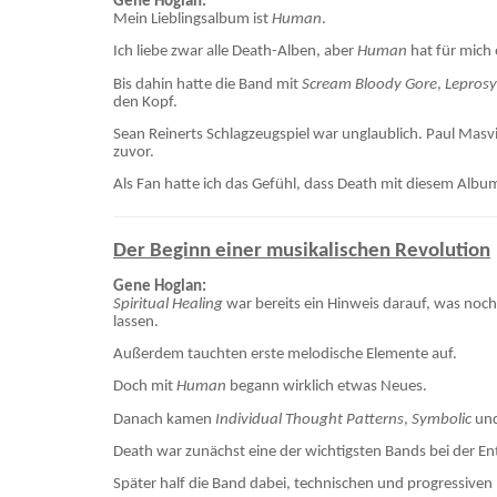
Gene Hoglan:
Mein Lieblingsalbum ist
Human
.
Ich liebe zwar alle Death-Alben, aber
Human
hat für mich
Bis dahin hatte die Band mit
Scream Bloody Gore
,
Leprosy
den Kopf.
Sean Reinerts Schlagzeugspiel war unglaublich. Paul Masvid
zuvor.
Als Fan hatte ich das Gefühl, dass Death mit diesem Album
Der Beginn einer musikalischen Revolution
Gene Hoglan:
Spiritual Healing
war bereits ein Hinweis darauf, was noch
lassen.
Außerdem tauchten erste melodische Elemente auf.
Doch mit
Human
begann wirklich etwas Neues.
Danach kamen
Individual Thought Patterns
,
Symbolic
und
Death war zunächst eine der wichtigsten Bands bei der En
Später half die Band dabei, technischen und progressiven