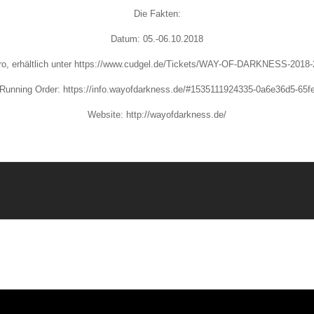
Die Fakten:
Datum: 05.-06.10.2018
ro, erhältlich unter https://www.cudgel.de/Tickets/WAY-OF-DARKNESS-2018-
Running Order: https://info.wayofdarkness.de/#1535111924335-0a6e36d5-65f
Website: http://wayofdarkness.de/