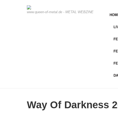
www.queen-of-metal.de - METAL WEBZINE
HOM
LI
FE
FE
FE
D
Way Of Darkness 2