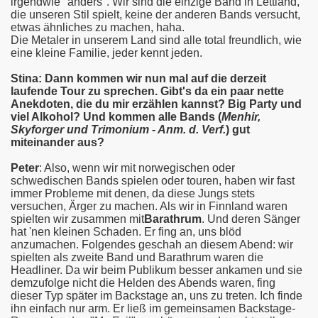
irgendwie "anders". Wir sind die einzige Band in Lettland,
die unseren Stil spielt, keine der anderen Bands versucht,
etwas ähnliches zu machen, haha.
Die Metaler in unserem Land sind alle total freundlich, wie
eine kleine Familie, jeder kennt jeden.
Stina: Dann kommen wir nun mal auf die derzeit
laufende Tour zu sprechen. Gibt's da ein paar nette
Anekdoten, die du mir erzählen kannst? Big Party und
viel Alkohol? Und kommen alle Bands (
Menhir,
Skyforger und Trimonium - Anm. d. Verf.
) gut
miteinander aus?
Peter
: Also, wenn wir mit norwegischen oder
schwedischen Bands spielen oder touren, haben wir fast
immer Probleme mit denen, da diese Jungs stets
versuchen, Ärger zu machen. Als wir in Finnland waren
spielten wir zusammen mit
Barathrum
. Und deren Sänger
hat 'nen kleinen Schaden. Er fing an, uns blöd
anzumachen. Folgendes geschah an diesem Abend: wir
spielten als zweite Band und Barathrum waren die
Headliner. Da wir beim Publikum besser ankamen und sie
demzufolge nicht die Helden des Abends waren, fing
dieser Typ später im Backstage an, uns zu treten. Ich finde
ihn einfach nur arm. Er ließ im gemeinsamen Backstage-