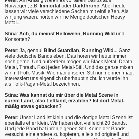
Peter
: Am Anfang waren es vor allem Bands aus
Norwegen, z.B.
Immortal
oder
Darkthrone
. Aber heute
lassen wir viele verschiedene Sachen mit einfließen. Als
wir jung waren, hörten wir 'ne Menge deutschen Heavy
Metal...
Stina: Ach, du meinst
Helloween
, Running Wild
und
Konsorten?
Peter
: Ja, genau!
Blind Guardian
,
Running Wild
... Ganz
viele deutsche Bands eben. Das hören wir heute immer
noch gerne. Und außerdem mögen wir Black Metal, Death
Metal, Thrash. Fast jeden Metal-Stil. Und das ganze mixen
wir mit Folk-Musik. Wie man unseren Stil nun nennen mag,
interessiert uns eigentlich überhaupt nicht. Ich würde ihn
als Folk-Pagan-Metal bezeichnen.
Stina: Was kannst du mir über die Metal Szene in
eurem Land, also Lettland, erzählen? Ist dort Metal-
mäßig etwas gebacken?
Peter
: Unser Land ist klein und die dortige Metal Szene ist
ebenfalls eher klein. Wir haben dort vielleicht 20 Bands.
Und jede Band hat ihren eigenen Stil. Keine der Bands
versucht, eine andere zu kopieren, alle sind originell und