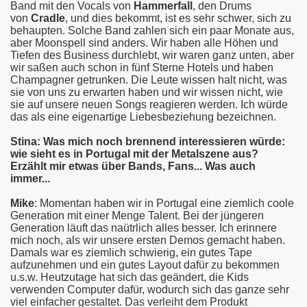
Band mit den Vocals von
Hammerfall
, den Drums
von
Cradle
, und dies bekommt, ist es sehr schwer, sich zu
behaupten. Solche Band zahlen sich ein paar Monate aus,
aber Moonspell sind anders. Wir haben alle Höhen und
Tiefen des Business durchlebt, wir waren ganz unten, aber
wir saßen auch schon in fünf Sterne Hotels und haben
Champagner getrunken. Die Leute wissen halt nicht, was
sie von uns zu erwarten haben und wir wissen nicht, wie
sie auf unsere neuen Songs reagieren werden. Ich würde
das als eine eigenartige Liebesbeziehung bezeichnen.
Stina: Was mich noch brennend interessieren würde:
wie sieht es in Portugal mit der Metalszene aus?
Erzählt mir etwas über Bands, Fans... Was auch
immer...
Mike
: Momentan haben wir in Portugal eine ziemlich coole
Generation mit einer Menge Talent. Bei der jüngeren
Generation läuft das naütrlich alles besser. Ich erinnere
mich noch, als wir unsere ersten Demos gemacht haben.
Damals war es ziemlich schwierig, ein gutes Tape
aufzunehmen und ein gutes Layout dafür zu bekommen
u.s.w. Heutzutage hat sich das geändert, die Kids
verwenden Computer dafür, wodurch sich das ganze sehr
viel einfacher gestaltet. Das verleiht dem Produkt