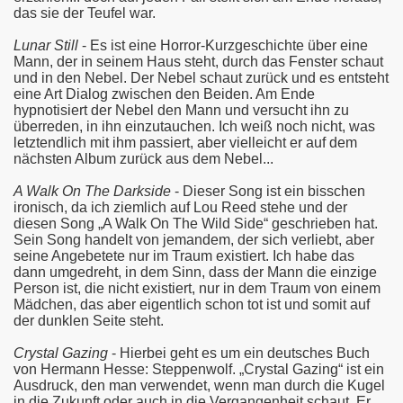
das sie der Teufel war.
Lunar Still
- Es ist eine Horror-Kurzgeschichte über eine
Mann, der in seinem Haus steht, durch das Fenster schaut
und in den Nebel. Der Nebel schaut zurück und es entsteht
eine Art Dialog zwischen den Beiden. Am Ende
hypnotisiert der Nebel den Mann und versucht ihn zu
überreden, in ihn einzutauchen. Ich weiß noch nicht, was
letztendlich mit ihm passiert, aber vielleicht er auf dem
nächsten Album zurück aus dem Nebel...
A Walk On The Darkside
- Dieser Song ist ein bisschen
ironisch, da ich ziemlich auf Lou Reed stehe und der
diesen Song „A Walk On The Wild Side“ geschrieben hat.
Sein Song handelt von jemandem, der sich verliebt, aber
seine Angebetete nur im Traum existiert. Ich habe das
dann umgedreht, in dem Sinn, dass der Mann die einzige
Person ist, die nicht existiert, nur in dem Traum von einem
Mädchen, das aber eigentlich schon tot ist und somit auf
der dunklen Seite steht.
Crystal Gazing
- Hierbei geht es um ein deutsches Buch
von Hermann Hesse: Steppenwolf. „Crystal Gazing“ ist ein
Ausdruck, den man verwendet, wenn man durch die Kugel
in die Zukunft oder auch in die Vergangenheit schaut. Er