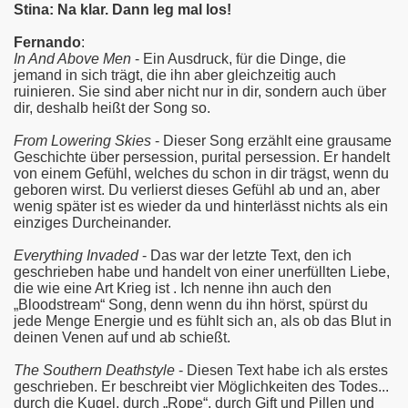
Stina: Na klar. Dann leg mal los!
Fernando
:
In And Above Men
- Ein Ausdruck, für die Dinge, die
jemand in sich trägt, die ihn aber gleichzeitig auch
ruinieren. Sie sind aber nicht nur in dir, sondern auch über
dir, deshalb heißt der Song so.
From Lowering Skies
- Dieser Song erzählt eine grausame
Geschichte über persession, purital persession. Er handelt
von einem Gefühl, welches du schon in dir trägst, wenn du
geboren wirst. Du verlierst dieses Gefühl ab und an, aber
wenig später ist es wieder da und hinterlässt nichts als ein
einziges Durcheinander.
Everything Invaded
- Das war der letzte Text, den ich
geschrieben habe und handelt von einer unerfüllten Liebe,
die wie eine Art Krieg ist . Ich nenne ihn auch den
„Bloodstream“ Song, denn wenn du ihn hörst, spürst du
jede Menge Energie und es fühlt sich an, als ob das Blut in
deinen Venen auf und ab schießt.
The Southern Deathstyle
- Diesen Text habe ich als erstes
geschrieben. Er beschreibt vier Möglichkeiten des Todes...
durch die Kugel, durch „Rope“, durch Gift und Pillen und