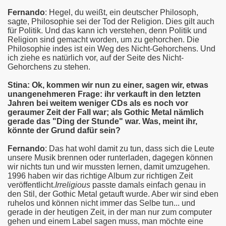
Fernando
: Hegel, du weißt, ein deutscher Philosoph,
sagte, Philosophie sei der Tod der Religion. Dies gilt auch
für Politik. Und das kann ich verstehen, denn Politik und
Religion sind gemacht worden, um zu gehorchen. Die
Philosophie indes ist ein Weg des Nicht-Gehorchens. Und
ich ziehe es natürlich vor, auf der Seite des Nicht-
Gehorchens zu stehen.
Stina: Ok, kommen wir nun zu einer, sagen wir, etwas
unangenehmeren Frage: ihr verkauft in den letzten
Jahren bei weitem weniger CDs als es noch vor
geraumer Zeit der Fall war; als Gothic Metal nämlich
gerade das "Ding der Stunde" war. Was, meint ihr,
könnte der Grund dafür sein?
Fernando
: Das hat wohl damit zu tun, dass sich die Leute
unsere Musik brennen oder runterladen, dagegen können
wir nichts tun und wir mussten lernen, damit umzugehen.
1996 haben wir das richtige Album zur richtigen Zeit
veröffentlicht.
Irreligious
passte damals einfach genau in
den Stil, der Gothic Metal getauft wurde. Aber wir sind eben
ruhelos und können nicht immer das Selbe tun... und
gerade in der heutigen Zeit, in der man nur zum computer
gehen und einem Label sagen muss, man möchte eine