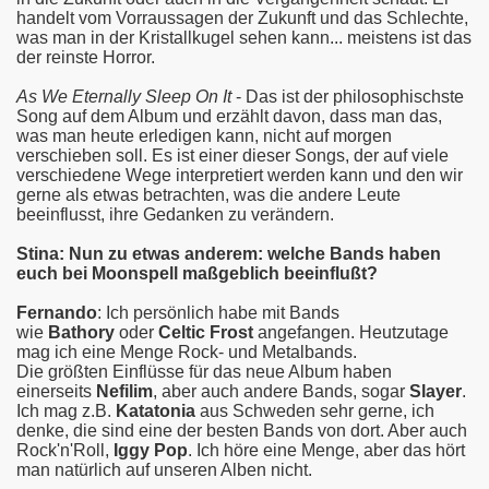
handelt vom Vorraussagen der Zukunft und das Schlechte,
was man in der Kristallkugel sehen kann... meistens ist das
der reinste Horror.
As We Eternally Sleep On It
- Das ist der philosophischste
Song auf dem Album und erzählt davon, dass man das,
was man heute erledigen kann, nicht auf morgen
verschieben soll. Es ist einer dieser Songs, der auf viele
verschiedene Wege interpretiert werden kann und den wir
gerne als etwas betrachten, was die andere Leute
beeinflusst, ihre Gedanken zu verändern.
Stina: Nun zu etwas anderem: welche Bands haben
euch bei Moonspell maßgeblich beeinflußt?
Fernando
: Ich persönlich habe mit Bands
wie
Bathory
oder
Celtic Frost
angefangen. Heutzutage
mag ich eine Menge Rock- und Metalbands.
Die größten Einflüsse für das neue Album haben
einerseits
Nefilim
, aber auch andere Bands, sogar
Slayer
.
Ich mag z.B.
Katatonia
aus Schweden sehr gerne, ich
denke, die sind eine der besten Bands von dort. Aber auch
Rock'n'Roll,
Iggy Pop
. Ich höre eine Menge, aber das hört
man natürlich auf unseren Alben nicht.