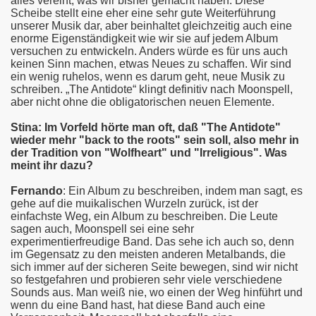
alles vereint, was wir bisher gemacht haben. Diese
Scheibe stellt eine eher eine sehr gute Weiterführung
unserer Musik dar, aber beinhaltet gleichzeitig auch eine
enorme Eigenständigkeit wie wir sie auf jedem Album
versuchen zu entwickeln. Anders würde es für uns auch
keinen Sinn machen, etwas Neues zu schaffen. Wir sind
ein wenig ruhelos, wenn es darum geht, neue Musik zu
schreiben. „The Antidote“ klingt definitiv nach Moonspell,
aber nicht ohne die obligatorischen neuen Elemente.
Stina: Im Vorfeld hörte man oft, daß "The Antidote"
wieder mehr "back to the roots" sein soll, also mehr in
der Tradition von "Wolfheart" und "Irreligious". Was
meint ihr dazu?
Fernando
: Ein Album zu beschreiben, indem man sagt, es
gehe auf die muikalischen Wurzeln zurück, ist der
einfachste Weg, ein Album zu beschreiben. Die Leute
sagen auch, Moonspell sei eine sehr
experimentierfreudige Band. Das sehe ich auch so, denn
im Gegensatz zu den meisten anderen Metalbands, die
sich immer auf der sicheren Seite bewegen, sind wir nicht
so festgefahren und probieren sehr viele verschiedene
Sounds aus. Man weiß nie, wo einen der Weg hinführt und
wenn du eine Band hast, hat diese Band auch eine