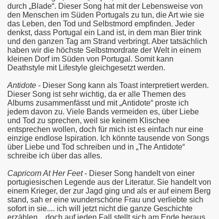
durch „Blade“. Dieser Song hat mit der Lebensweise von
den Menschen im Süden Portugals zu tun, die Art wie sie
das Leben, den Tod und Selbstmord empfinden. Jeder
denkst, dass Portugal ein Land ist, in dem man Bier trink
und den ganzen Tag am Strand verbringt. Aber tatsächlich
haben wir die höchste Selbstmordrate der Welt in einem
kleinen Dorf im Süden von Portugal. Somit kann
Deathstyle mit Lifestyle gleichgesetzt werden.
Antidote
- Dieser Song kann als Toast interpretiert werden.
Dieser Song ist sehr wichtig, da er alle Themen des
Albums zusammenfässt und mit „Antidote“ proste ich
jedem davon zu. Viele Bands vermeiden es, über Liebe
und Tod zu sprechen, weil sie keinem Klischee
entsprechen wollen, doch für mich ist es einfach nur eine
einzige endlose Ispiration. Ich könnte tausende von Songs
über Liebe und Tod schreiben und in „The Antidote“
schreibe ich über das alles.
Capricorn At Her Feet
- Dieser Song handelt von einer
portugiesischen Legende aus der Literatur. Sie handelt von
einem Krieger, der zur Jagd ging und als er auf einem Berg
stand, sah er eine wunderschöne Frau und verliebte sich
sofort in sie.... ich will jetzt nicht die ganze Geschichte
erzählen... doch auf jeden Fall stellt sich am Ende heraus,