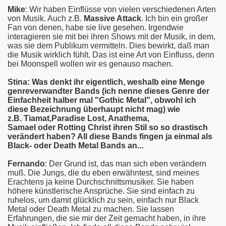
Mike
: Wir haben Einflüsse von vielen verschiedenen Arten
von Musik. Auch z.B.
Massive Attack
. Ich bin ein großer
Fan von denen, habe sie live gesehen. Irgendwie
interagieren sie mit bei ihren Shows mit der Musik, in dem,
was sie dem Publikum vermitteln. Dies bewirkt, daß man
die Musik wirklich fühlt. Das ist eine Art von Einfluss, denn
bei Moonspell wollen wir es genauso machen.
Stina: Was denkt ihr eigentlich, weshalb eine Menge
genreverwandter Bands (ich nenne dieses Genre der
Einfachheit halber mal "Gothic Metal", obwohl ich
diese Bezeichnung überhaupt nicht mag) wie
z.B.
Tiamat
,
Paradise Lost, Anathema,
Samael
oder
Rotting Christ
ihren Stil so so drastisch
verändert haben? All diese Bands fingen ja einmal als
Black- oder Death Metal Bands an...
Fernando
: Der Grund ist, das man sich eben verändern
muß. Die Jungs, die du eben erwähntest, sind meines
Erachtens ja keine Durchschnittsmusiker. Sie haben
höhere künstlerische Ansprüche. Sie sind einfach zu
ruhelos, um damit glücklich zu sein, einfach nur Black
Metal oder Death Metal zu machen. Sie lassen
Erfahrungen, die sie mir der Zeit gemacht haben, in ihre