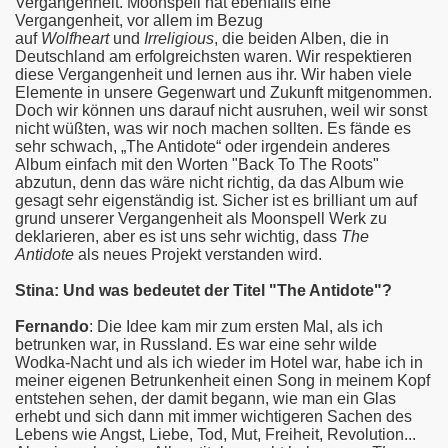
Vergangenheit. Moonspell hat ebenfalls eine
Vergangenheit, vor allem im Bezug
auf
Wolfheart
und
Irreligious
, die beiden Alben, die in
Deutschland am erfolgreichsten waren. Wir respektieren
diese Vergangenheit und lernen aus ihr. Wir haben viele
Elemente in unsere Gegenwart und Zukunft mitgenommen.
Doch wir können uns darauf nicht ausruhen, weil wir sonst
nicht wüßten, was wir noch machen sollten. Es fände es
sehr schwach, „The Antidote“ oder irgendein anderes
Album einfach mit den Worten "Back To The Roots"
abzutun, denn das wäre nicht richtig, da das Album wie
gesagt sehr eigenständig ist. Sicher ist es brilliant um auf
grund unserer Vergangenheit als Moonspell Werk zu
deklarieren, aber es ist uns sehr wichtig, dass
The
Antidote
als neues Projekt verstanden wird.
Stina: Und was bedeutet der Titel "The Antidote"?
Fernando
: Die Idee kam mir zum ersten Mal, als ich
betrunken war, in Russland. Es war eine sehr wilde
Wodka-Nacht und als ich wieder im Hotel war, habe ich in
meiner eigenen Betrunkenheit einen Song in meinem Kopf
entstehen sehen, der damit begann, wie man ein Glas
erhebt und sich dann mit immer wichtigeren Sachen des
Lebens wie Angst, Liebe, Tod, Mut, Freiheit, Revolution...