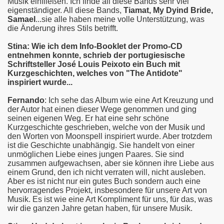
Musik einfließen. Ich finde all diese Bands sehr viel
eigenständiger. All diese Bands,
Tiamat, My Dyind Bride,
Samael
...sie alle haben meine volle Unterstützung, was
die Änderung ihres Stils betrifft.
Stina: Wie ich dem Info-Booklet der Promo-CD
entnehmen konnte, schrieb der portugiesische
Schriftsteller José Louis Peixoto ein Buch mit
Kurzgeschichten, welches von "The Antidote"
inspiriert wurde...
Fernando
: Ich sehe das Album wie eine Art Kreuzung und
der Autor hat einen dieser Wege genommen und ging
seinen eigenen Weg. Er hat eine sehr schöne
Kurzgeschichte geschrieben, welche von der Musik und
den Worten von Moonspell inspiriert wurde. Aber trotzdem
ist die Geschichte unabhängig. Sie handelt von einer
unmöglichen Liebe eines jungen Paares. Sie sind
zusammen aufgewachsen, aber sie können ihre Liebe aus
einem Grund, den ich nicht verraten will, nicht ausleben.
Aber es ist nicht nur ein gutes Buch sondern auch eine
hervorragendes Projekt, insbesondere für unsere Art von
Musik. Es ist wie eine Art Kompliment für uns, für das, was
wir die ganzen Jahre getan haben, für unsere Musik.