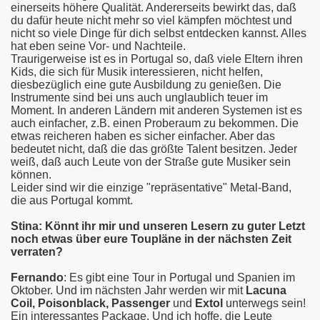
einerseits höhere Qualität. Andererseits bewirkt das, daß
du dafür heute nicht mehr so viel kämpfen möchtest und
nicht so viele Dinge für dich selbst entdecken kannst. Alles
hat eben seine Vor- und Nachteile.
Traurigerweise ist es in Portugal so, daß viele Eltern ihren
Kids, die sich für Musik interessieren, nicht helfen,
diesbezüglich eine gute Ausbildung zu genießen. Die
Instrumente sind bei uns auch unglaublich teuer im
Moment. In anderen Ländern mit anderen Systemen ist es
auch einfacher, z.B. einen Proberaum zu bekommen. Die
etwas reicheren haben es sicher einfacher. Aber das
bedeutet nicht, daß die das größte Talent besitzen. Jeder
weiß, daß auch Leute von der Straße gute Musiker sein
können.
Leider sind wir die einzige "repräsentative" Metal-Band,
die aus Portugal kommt.
Stina: Könnt ihr mir und unseren Lesern zu guter Letzt
noch etwas über eure Toupläne in der nächsten Zeit
verraten?
Fernando
: Es gibt eine Tour in Portugal und Spanien im
Oktober. Und im nächsten Jahr werden wir mit
Lacuna
Coil, Poisonblack, Passenger
und
Extol
unterwegs sein!
Ein interessantes Package. Und ich hoffe, die Leute