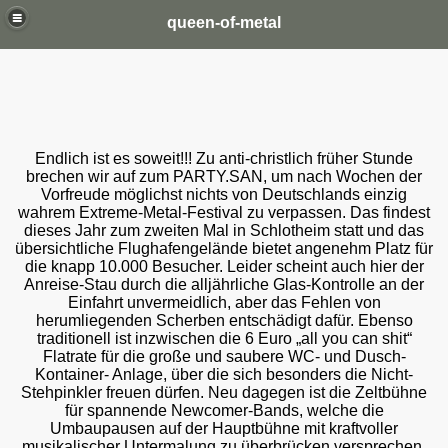
queen-of-metal
Endlich ist es soweit!!! Zu anti-christlich früher Stunde
brechen wir auf zum PARTY.SAN, um nach Wochen der
Vorfreude möglichst nichts von Deutschlands einzig
wahrem Extreme-Metal-Festival zu verpassen. Das findest
dieses Jahr zum zweiten Mal in Schlotheim statt und das
übersichtliche Flughafengelände bietet angenehm Platz für
die knapp 10.000 Besucher. Leider scheint auch hier der
Anreise-Stau durch die alljährliche Glas-Kontrolle an der
Einfahrt unvermeidlich, aber das Fehlen von
herumliegenden Scherben entschädigt dafür. Ebenso
traditionell ist inzwischen die 6 Euro „all you can shit“
Flatrate für die große und saubere WC- und Dusch-
Kontainer- Anlage, über die sich besonders die Nicht-
Stehpinkler freuen dürfen. Neu dagegen ist die Zeltbühne
für spannende Newcomer-Bands, welche die
Umbaupausen auf der Hauptbühne mit kraftvoller
musikalischer Untermalung zu überbrücken versprechen.