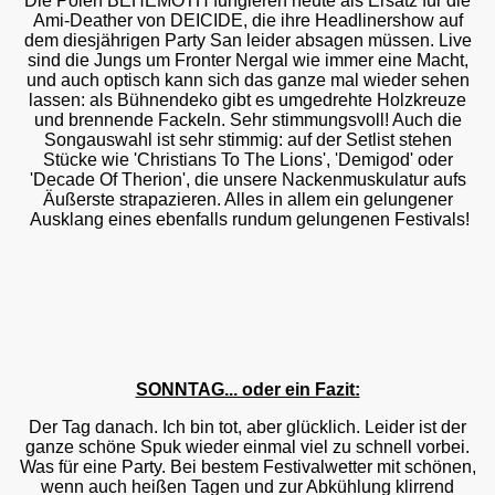
Die Polen BEHEMOTH fungieren heute als Ersatz für die
Ami-Deather von DEICIDE, die ihre Headlinershow auf
dem diesjährigen Party San leider absagen müssen. Live
sind die Jungs um Fronter Nergal wie immer eine Macht,
und auch optisch kann sich das ganze mal wieder sehen
lassen: als Bühnendeko gibt es umgedrehte Holzkreuze
und brennende Fackeln. Sehr stimmungsvoll! Auch die
Songauswahl ist sehr stimmig: auf der Setlist stehen
Stücke wie 'Christians To The Lions', 'Demigod' oder
'Decade Of Therion', die unsere Nackenmuskulatur aufs
Äußerste strapazieren. Alles in allem ein gelungener
Ausklang eines ebenfalls rundum gelungenen Festivals!
SONNTAG... oder ein Fazit:
Der Tag danach. Ich bin tot, aber glücklich. Leider ist der
ganze schöne Spuk wieder einmal viel zu schnell vorbei.
Was für eine Party. Bei bestem Festivalwetter mit schönen,
wenn auch heißen Tagen und zur Abkühlung klirrend