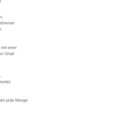
.
ds
diverser
n.
it einer
en Shall
,
rtet.
ls jede Menge