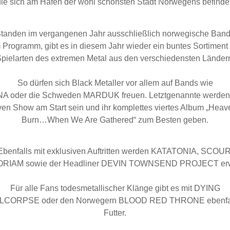
die sich am Hafen der wohl schönsten Stadt Norwegens befindet
tanden im vergangenen Jahr ausschließlich norwegische Ban
 Programm, gibt es in diesem Jahr wieder ein buntes Sortiment 
pielarten des extremen Metal aus den verschiedensten Länder
So dürfen sich Black Metaller vor allem auf Bands wie
 oder die Schweden MARDUK freuen. Letztgenannte werden m
ven Show am Start sein und ihr komplettes viertes Album „Heav
Burn…When We Are Gathered“ zum Besten geben.
Ebenfalls mit exklusiven Auftritten werden KATATONIA, SCOUR
RIAM sowie der Headliner DEVIN TOWNSEND PROJECT erwa
Für alle Fans todesmetallischer Klänge gibt es mit DYING
CORPSE oder den Norwegern BLOOD RED THRONE ebenfal
Futter.