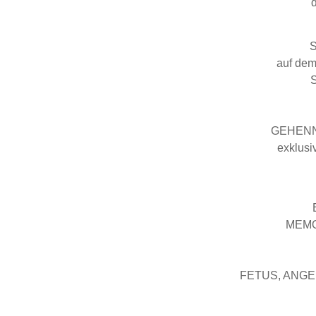
S
auf dem
S
GEHENNA
exklusi
MEMO
FETUS, ANGEL