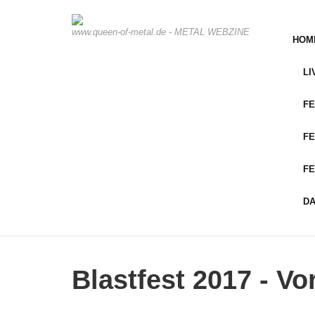
www.queen-of-metal.de - METAL WEBZINE
HOM
LI
FE
FE
FE
D
Blastfest 2017 - V