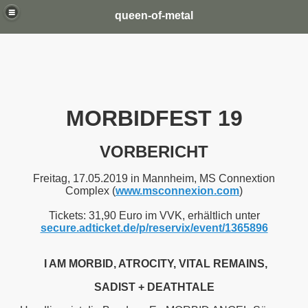
queen-of-metal
MORBIDFEST 19
VORBERICHT
Freitag, 17.05.2019 in Mannheim, MS Connextion
Complex (
www.msconnexion.com
)
Tickets: 31,90 Euro im VVK, erhältlich unter
secure.adticket.de/p/reservix/event/1365896
I AM MORBID, ATROCITY, VITAL REMAINS,
SADIST + DEATHTALE