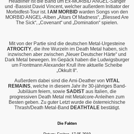
Headliner ist die Band um Ex-MORBID ANGEL-Sänger
und -Bassist David Vincent, welcher außerdem Initiator der
Morbidfest-Tour ist.
I AM MORBID
warden Songs von den
MORBID ANGEL-Alben „Altars Of Madness“, „Blessed Are
The Sick“, „Covenant“ und „Domination“ spielen.
Mit von der Partie sind die deutschen Metal-Urgesteine
ATROCITY
, die ihre Wurzeln im Death Metal haben, sich
inzwischen aber zwischen „Neuer Deutscher Härte“ und
Dark Metal bewegen. Im Gepäck haben die Ludwigsburger
um Frontmann Alexander Krull ihre aktuelle Scheibe
„Okkult II“.
Außerdem dabei sind die Ami-Deather von
VITAL
REMAINS
, welche in diesem Jahr ihr 30-jähriges Band-
Jubiläum feiern, sowie
SADIST
aus Italien, die
progressiven Death Metal mit Metalcore-Anleihen zum
Besten geben. Zu guter Letzt wurde die österreichische
Thrash/Death Metal-Band
DEATHTALE
bestätigt.
Die Fakten